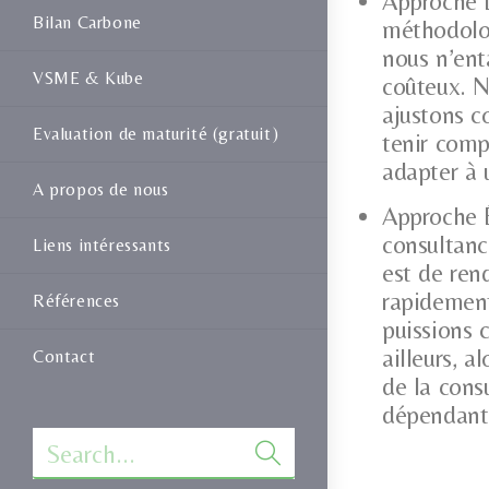
Approche 
Bilan Carbone
méthodolog
nous n’ent
VSME & Kube
coûteux. N
ajustons c
Evaluation de maturité (gratuit)
tenir comp
adapter à
A propos de nous
Approche 
consultanc
Liens intéressants
est de ren
rapidement
Références
puissions 
ailleurs, a
Contact
de la cons
dépendant
Search...